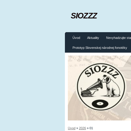
SIOZZZ
Úvod
Aktuality
Nevyhadzujte sta
Prototyp Slovenskej národnej fonotéky
Úvod
»
2026
»
01