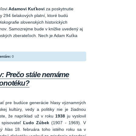
ľovi
Adamovi Kuťkovi
za poskytnutie
ky 294 šelakových platní, ktoré budú
iskografie slovenských historických
mov
. Samozrejme bude v knižke uvedený aj
enských zberateľoch. Nech je Adam Kuťka
ntáre:
0
v: Prečo stále nemáme
fonotéku?
ať pre budúce generácie hlasy významných
kej kultúry, vedy a politiky nie je žiadnou
 ste, že napríklad už v roku
1938
ju vyslovil
 spisovateľ
Ľudo Zúbek
(1907 - 1969). V
ý hlas
18. februára toho istého roku sa v