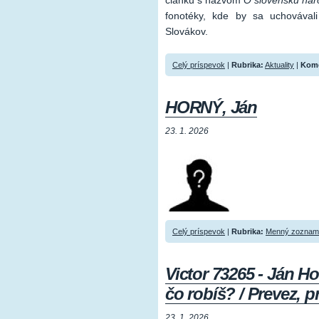
článku s názvom
O slovenskú nár
fonotéky, kde by sa uchovával
Slovákov.
Celý príspevok
|
Rubrika:
Aktuality
|
Kome
HORNÝ, Ján
23. 1. 2026
Celý príspevok
|
Rubrika:
Menný zoznam 
Victor 73265 - Ján H
čo robíš? / Prevez, 
23. 1. 2026