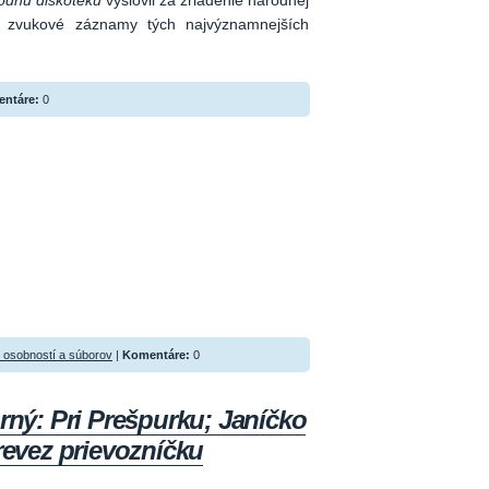
odnú diskotéku
vyslovil za zriadenie národnej
i zvukové záznamy tých najvýznamnejších
ntáre:
0
osobností a súborov
|
Komentáre:
0
orný: Pri Prešpurku; Janíčko
prevez prievozníčku