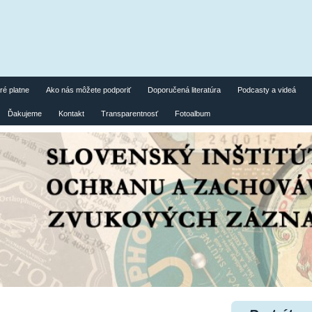
ré platne
Ako nás môžete podporiť
Doporučená literatúra
Podcasty a videá
Ďakujeme
Kontakt
Transparentnosť
Fotoalbum