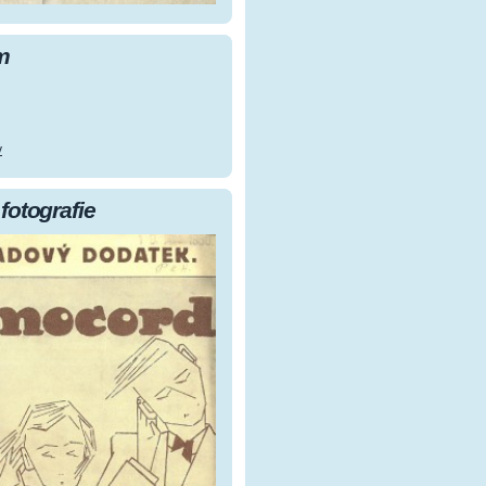
m
y
fotografie