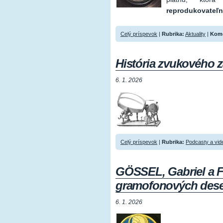
reprodukovateľn
Celý príspevok
|
Rubrika:
Aktuality
|
Kome
História zvukového 
6. 1. 2026
Celý príspevok
|
Rubrika:
Podcasty a vid
GÖSSEL, Gabriel a Fi
gramofonových dese
6. 1. 2026