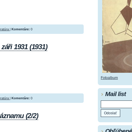
eratúra
|
Komentáre:
0
záři 1931 (1931)
Fotoalbum
Mail list
eratúra
|
Komentáre:
0
záznamu (2/2)
Obľúbené