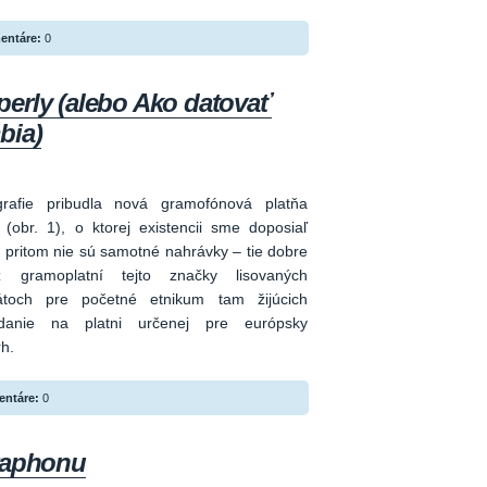
entáre:
0
erly (alebo Ako datovať
bia)
grafie
pribudla nová gramofónová platňa
(obr. 1), o ktorej existencii sme doposiaľ
 pritom nie sú samotné nahrávky – tie dobre
gramoplatní tejto značky lisovaných
átoch pre početné etnikum tam žijúcich
ydanie na platni určenej pre európsky
h.
ntáre:
0
raphonu