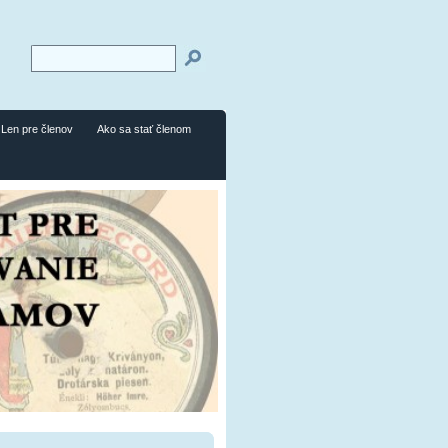
Len pre členov
Ako sa stať členom