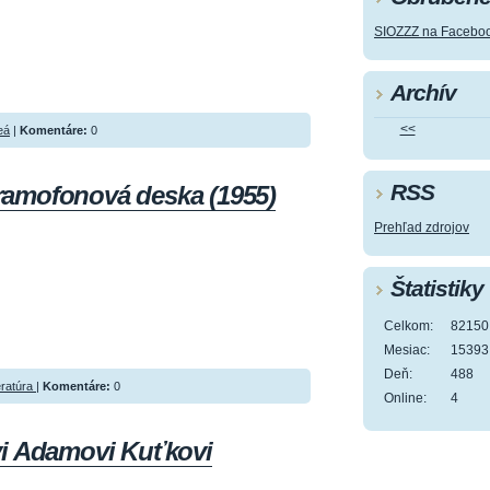
SIOZZZ na Facebo
Archív
<<
eá
|
Komentáre:
0
RSS
amofonová deska (1955)
Prehľad zdrojov
Štatistiky
Celkom:
82150
Mesiac:
15393
Deň:
488
eratúra
|
Komentáre:
0
Online:
4
vi Adamovi Kuťkovi