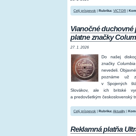
Celý príspevok
|
Rubrika:
VICTOR
|
Kom
Vianočné duchovné p
platne značky Colum
27. 1. 2026
Do našej disko
značky
Columbia
nevedeli. Objavné
poznáme už z 
v Spojených št
Slovákov, ale ich britské v
a predovšetkým československý tr
Celý príspevok
|
Rubrika:
Aktuality
|
Kome
Reklamná platňa Ult