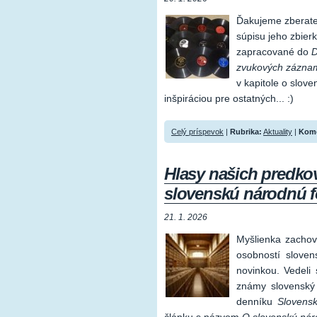
Ďakujeme zberate
súpisu jeho zbier
zapracované do
D
zvukových zázna
v kapitole o slov
inšpiráciou pre ostatných... :)
Celý príspevok
|
Rubrika:
Aktuality
|
Kome
Hlasy našich predko
slovenskú národnú 
21. 1. 2026
Myšlienka zachov
osobností slovens
novinkou. Vedeli
známy slovenský
denníku
Slovensk