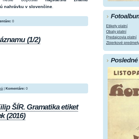
ú nahrávku v slovenčine
.
Fotoalbu
ntáre:
0
Etikety platní
Obaly platní
Predajcovia platní
záznamu (1/2)
Zbierkové predmet
Posledné 
eá
|
Komentáre:
0
lip ŠÍR. Gramatika etiket
k (2016)