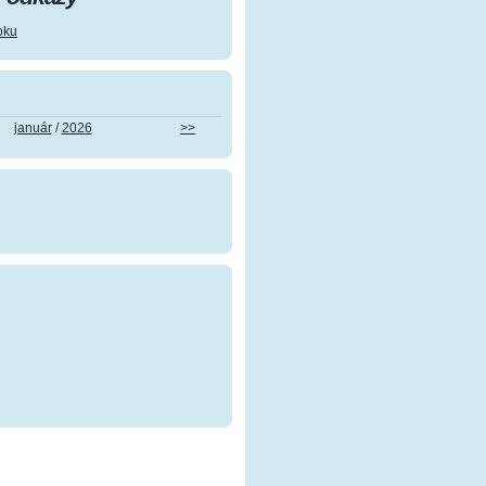
oku
január
/
2026
>>