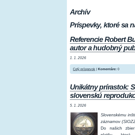
Archív
Príspevky, ktoré sa n
Referencie Robert Bu
autor a hudobný publ
1. 1. 2026
Celý príspevok
|
Komentáre:
0
Unikátny prírastok: S
slovenskú reproduk
5. 1. 2026
Slovenskému inšt
záznamov (SIOZ
Do našich zbie
platňu, ktor