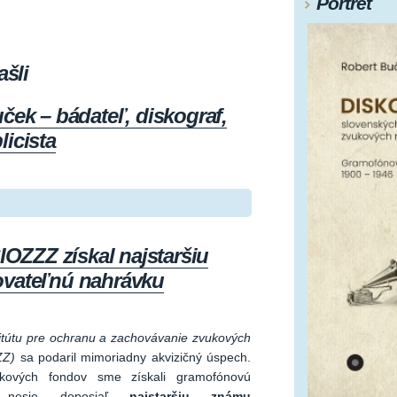
Portrét
ašli
ček – bádateľ, diskograf,
icista
IOZZZ získal najstaršiu
ovateľnú nahrávku
itútu pre ochranu a zachovávanie zvukových
ZZ)
sa podaril mimoriadny akvizičný úspech.
rkových fondov sme získali gramofónovú
á nesie doposiaľ
najstaršiu známu