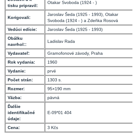
Otakar Svoboda (1924 - )
tisku pripravil:
Jaroslav Šeda (1925 - 1993), Otakar
Korigovali:
Svoboda
(1924 - )
a Zdeňka Rosová
Vedúci edície:
Jaroslav Šeda (1925 - 1993)
Obálku
Ladislav Rada
navrhol::
Vydavateľ:
Gramofonové závody, Praha
Rok vydania:
1960
Vydanie:
prvé
Počet strán:
1303 s.
Rozmer:
95×190 mm
Väzba:
pävná
Ďalšie
identifikačné
E-09*01 404
údaje:
Cena:
3 Kčs