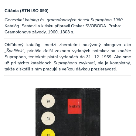
Citácia (STN ISO 690)
Generální katalog čs. gramofonových desek Supraphon 1960
.
Katalóg. Sestavil a k tisku připravil Otakar SVOBODA. Praha:
Gramofonové závody, 1960. 1303 s.
Obľúbený katalóg, medzi zberateľmi nazývaný slangovo ako
„Špalíček“
, prináša ďalší zoznam vydaných snímkov na značke
Supraphon, tentokrát platní vydanách do 31. 12. 1959. Ako sme
už pri týchto katalógoch
Supraphonu
zvyknutí, nie je kompletný,
takže diskofili s ním pracujú s veľkou dávkou prezieravosti.