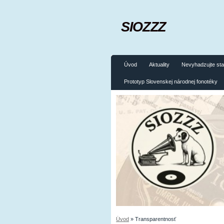
SIOZZZ
Úvod
Aktuality
Nevyhadzujte sta
Prototyp Slovenskej národnej fonotéky
Úvod
»
Transparentnosť