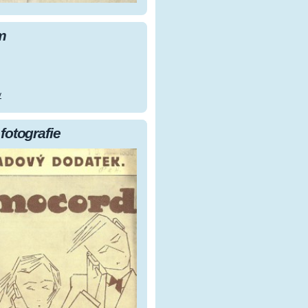
m
y
fotografie