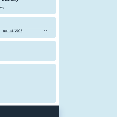
oku
august
/
2026
>>