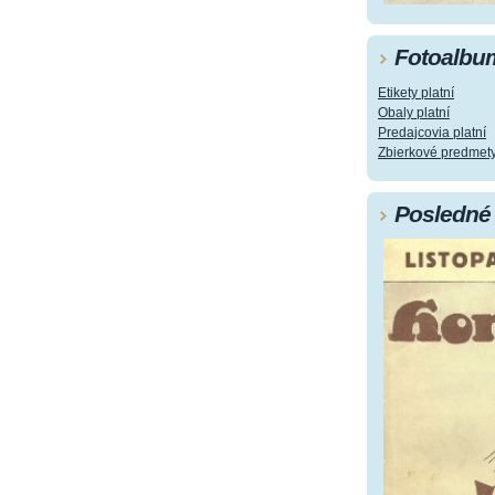
Fotoalbu
Etikety platní
Obaly platní
Predajcovia platní
Zbierkové predmet
Posledné 