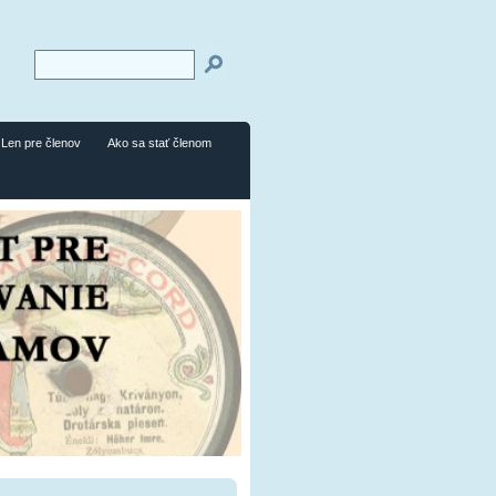
Len pre členov
Ako sa stať členom