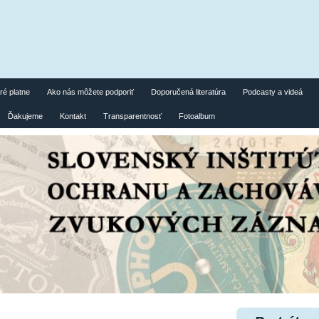
ré platne
Ako nás môžete podporiť
Doporučená literatúra
Podcasty a videá
Ďakujeme
Kontakt
Transparentnosť
Fotoalbum