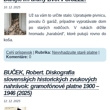
10. 12. 2025
Už sa vám to určite stalo: Upratujete pivnicu,
povalu či garáž, prípadne vypratávate dom
po starých rodičoch. V rukách držíte
hromadu „harabúrd“, ktoré putujú rovno do
koša.
Celý príspevok
|
Rubrika:
Nevyhadzujte staré platne
|
Komentáre:
0
BUČEK, Robert. Diskografia
slovenských historických zvukových
nahrávok: gramofónové platne 1900 –
1946 (2025)
12. 12. 2025