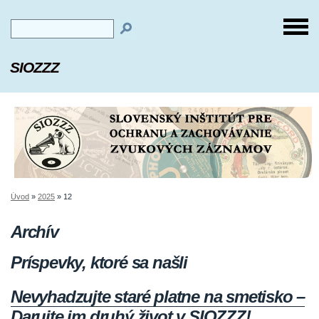
SIOZZZ
Úvod
»
2025
»
12
Archív
Príspevky, ktoré sa našli
Nevyhadzujte staré platne na smetisko –
Darujte im druhý život v SIOZZZ!