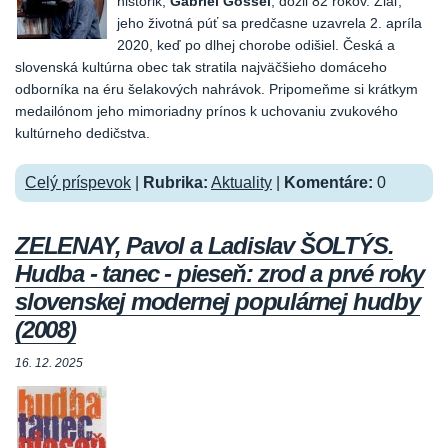
historik,
Gabriel Gössel
, dožil 82 rokov. Žiaľ,
jeho životná púť sa predčasne uzavrela 2. apríla
2020, keď po dlhej chorobe odišiel. Česká a
slovenská kultúrna obec tak stratila najväčšieho domáceho
odborníka na éru šelakových nahrávok. Pripomeňme si krátkym
medailónom jeho mimoriadny prínos k uchovaniu zvukového
kultúrneho dedičstva.
Celý príspevok
|
Rubrika:
Aktuality
|
Komentáre:
0
ZELENAY, Pavol a Ladislav ŠOLTÝS.
Hudba - tanec - pieseň: zrod a prvé roky
slovenskej modernej populárnej hudby
(2008)
16. 12. 2025