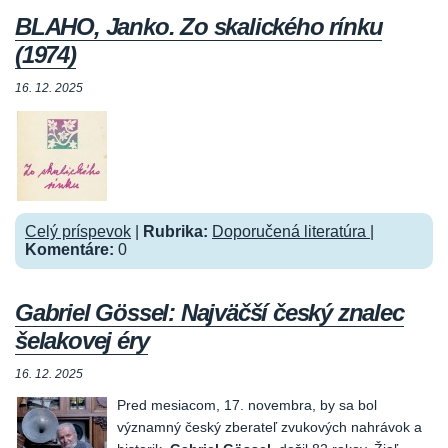
BLAHO, Janko. Zo skalického rínku
(1974)
16. 12. 2025
Celý príspevok
|
Rubrika:
Doporučená literatúra
|
Komentáre:
0
Gabriel Gössel: Najväčší český znalec
šelakovej éry
16. 12. 2025
Pred mesiacom, 17. novembra, by sa bol
významný český zberateľ zvukových nahrávok a