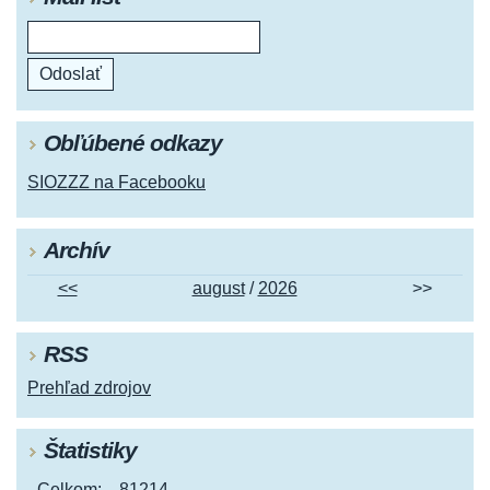
Obľúbené odkazy
SIOZZZ na Facebooku
Archív
<<
august
/
2026
>>
RSS
Prehľad zdrojov
Štatistiky
Celkom:
81214