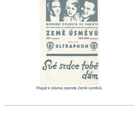
Plagát k slávnej operete Země úsměvů.