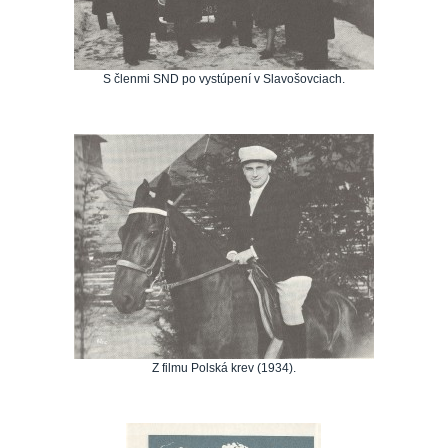
S členmi SND po vystúpení v Slavošovciach.
Z filmu Polská krev (1934).