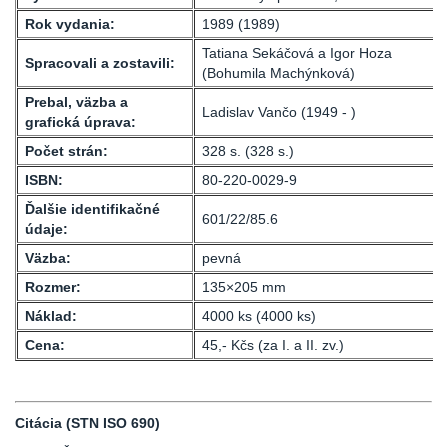
Rok vydania:
1989 (1989)
Tatiana Sekáčová a Igor Hoza
Spracovali a zostavili:
(Bohumila Machýnková)
Prebal, väzba a
Ladislav Vančo (1949 - )
grafická úprava:
Počet strán:
328 s. (328 s.)
ISBN:
80-220-0029-9
Ďalšie identifikačné
601/22/85.6
údaje:
Väzba:
pevná
Rozmer:
135×205 mm
Náklad:
4000 ks (4000 ks)
Cena:
45,- Kčs (za I. a II. zv.)
Citácia (STN ISO 690)