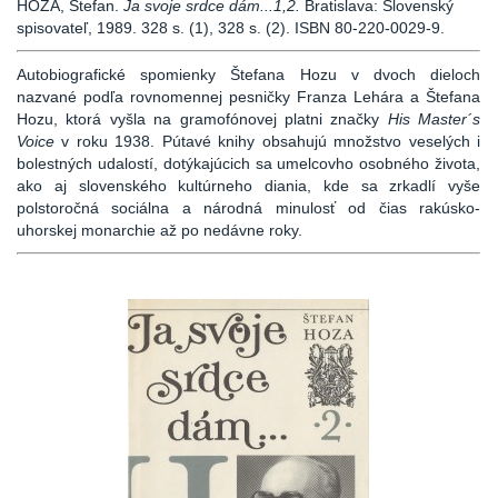
HOZA, Štefan.
Ja svoje srdce dám...1,2.
Bratislava: Slovenský
spisovateľ, 1989. 328 s. (1), 328 s. (2). ISBN 80-220-0029-9.
Autobiografické spomienky Štefana Hozu v dvoch dieloch
nazvané podľa rovnomennej pesničky Franza Lehára a Štefana
Hozu, ktorá vyšla na gramofónovej platni značky
His Master´s
Voice
v roku 1938. Pútavé knihy obsahujú množstvo veselých i
bolestných udalostí, dotýkajúcich sa umelcovho osobného života,
ako aj slovenského kultúrneho diania, kde sa zrkadlí vyše
polstoročná sociálna a národná minulosť od čias rakúsko-
uhorskej monarchie až po nedávne roky.