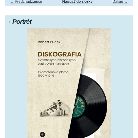
← Predchádzajúce
Naspäť do zložky
Ďalšie →
Portrét