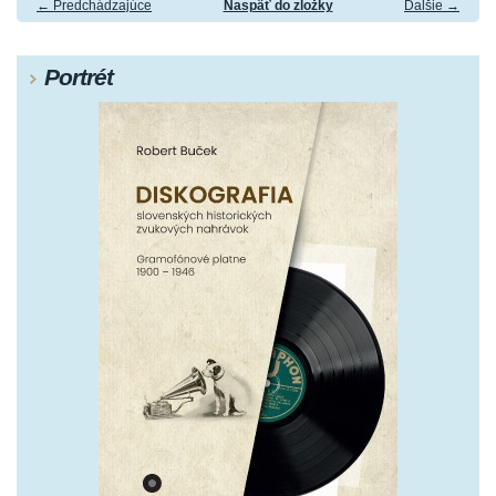
← Predchádzajúce
Naspäť do zložky
Ďalšie →
Portrét