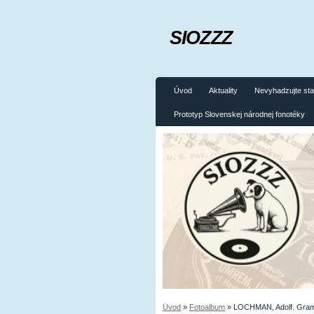
SIOZZZ
Úvod
Aktuality
Nevyhadzujte sta
Prototyp Slovenskej národnej fonotéky
Úvod
»
Fotoalbum
»
LOCHMAN, Adolf. Gram