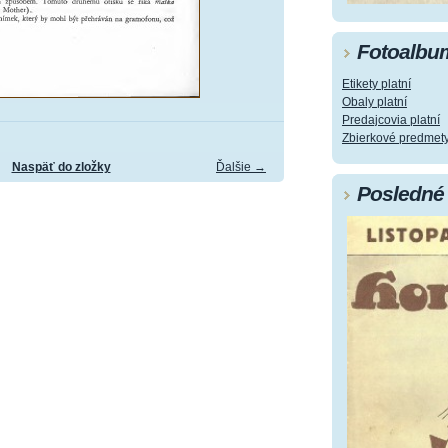
Fotoalbu
Etikety platní
Obaly platní
Predajcovia platní
Zbierkové predmet
Naspäť do zložky
Ďalšie →
Posledné 