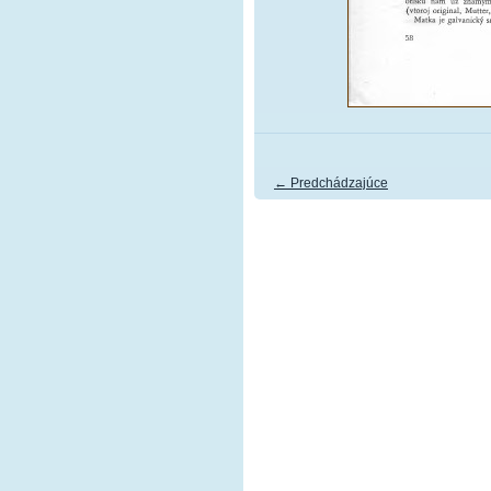
← Predchádzajúce