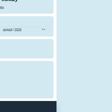
oku
august
/
2026
>>