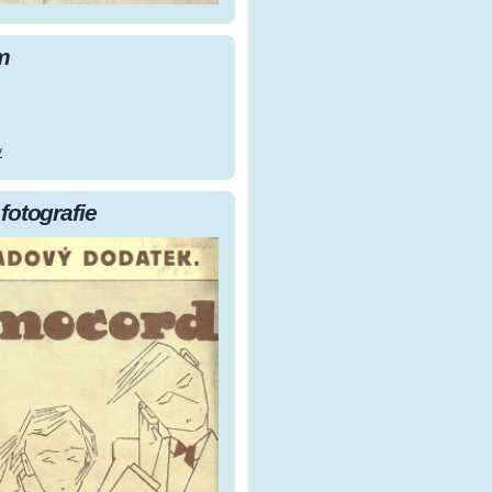
m
y
fotografie