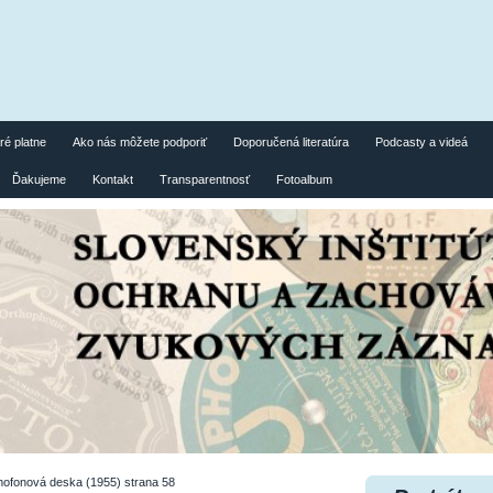
ré platne
Ako nás môžete podporiť
Doporučená literatúra
Podcasty a videá
Ďakujeme
Kontakt
Transparentnosť
Fotoalbum
ofonová deska (1955) strana 58