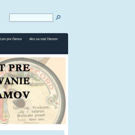
Len pre členov
Ako sa stať členom