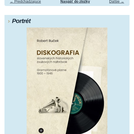
← Predchádzajúce
Naspäť do zložky
Ďalšie →
Portrét