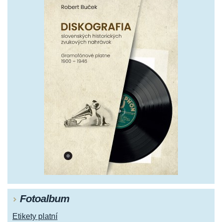
Fotoalbum
Etikety platní