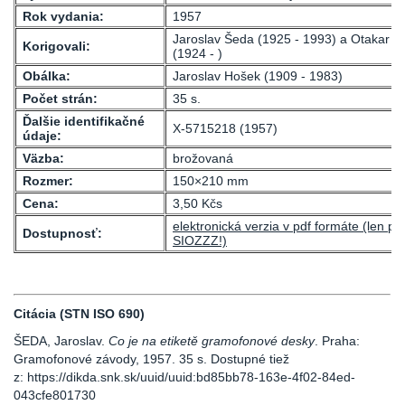
Rok vydania:
1957
Jaroslav Šeda (1925 - 1993) a Otakar 
Korigovali:
(1924 - )
Obálka:
Jaroslav Hošek (1909 - 1983)
Počet strán:
35 s.
Ďalšie identifikačné
X-5715218 (1957)
údaje:
Väzba:
brožovaná
Rozmer:
150×210 mm
Cena:
3,50 Kčs
elektronická verzia v pdf formáte (len pr
Dostupnosť:
SIOZZZ!)
Citácia (STN ISO 690)
ŠEDA, Jaroslav.
Co je na etiketě gramofonové desky
. Praha:
Gramofonové závody, 1957. 35 s. Dostupné tiež
z: https://dikda.snk.sk/uuid/uuid:bd85bb78-163e-4f02-84ed-
043cfe801730