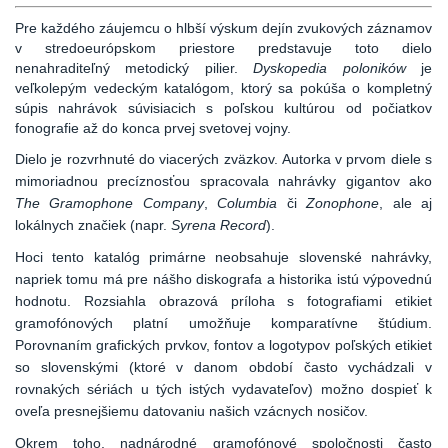
Pre každého záujemcu o hlbší výskum dejín zvukových záznamov
v stredoeurópskom priestore predstavuje toto dielo
nenahraditeľný metodický pilier.
Dyskopedia poloników
je
veľkolepým vedeckým katalógom, ktorý sa pokúša o kompletný
súpis nahrávok súvisiacich s poľskou kultúrou od počiatkov
fonografie až do konca prvej svetovej vojny.
Dielo je rozvrhnuté do viacerých zväzkov. Autorka v prvom diele s
mimoriadnou precíznosťou spracovala nahrávky gigantov ako
The Gramophone Company
,
Columbia
či
Zonophone
, ale aj
lokálnych značiek (napr.
Syrena Record
).
Hoci tento katalóg primárne neobsahuje slovenské nahrávky,
napriek tomu má pre nášho diskografa a historika istú výpovednú
hodnotu.
Rozsiahla obrazová príloha s fotografiami etikiet
gramofónových platní umožňuje komparatívne štúdium.
Porovnaním grafických prvkov, fontov a logotypov poľských etikiet
so slovenskými (ktoré v danom období často vychádzali v
rovnakých sériách u tých istých vydavateľov) možno dospieť k
oveľa presnejšiemu datovaniu našich vzácnych nosičov.
Okrem toho, nadnárodné gramofónové spoločnosti často