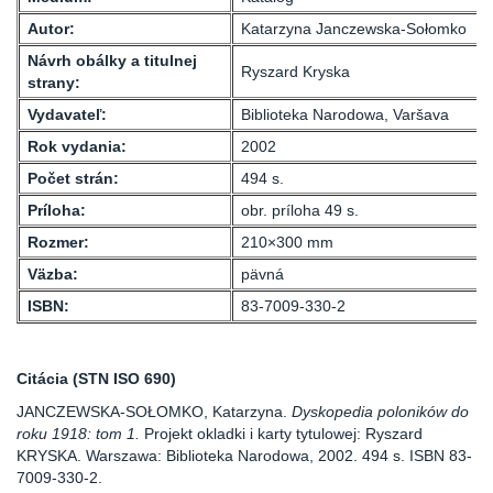
Autor:
Katarzyna Janczewska-Sołomko
Návrh obálky a titulnej
Ryszard Kryska
strany:
Vydavateľ:
Biblioteka Narodowa, Varšava
Rok vydania:
2002
Počet strán:
494 s.
Príloha:
obr. príloha 49 s.
Rozmer:
210×300 mm
Väzba:
pävná
ISBN:
83-7009-330-2
Citácia (STN ISO 690)
JANCZEWSKA-SOŁOMKO, Katarzyna.
Dyskopedia poloników do
roku 1918: tom 1.
Projekt okladki i karty tytulowej: Ryszard
KRYSKA. Warszawa: Biblioteka Narodowa, 2002. 494 s. ISBN 83-
7009-330-2.