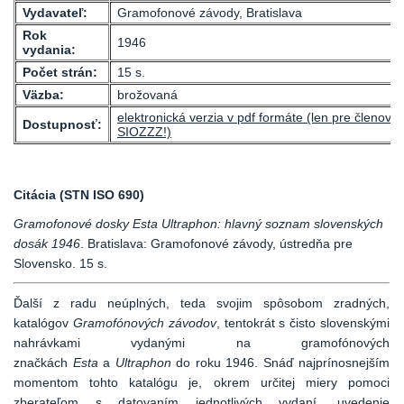
Vydavateľ:
Gramofonové závody, Bratislava
Rok
1946
vydania:
Počet strán:
15 s.
Väzba:
brožovaná
elektronická verzia v pdf formáte (len pre členov
Dostupnosť:
SIOZZZ!)
Citácia (STN ISO 690)
Gramofonové dosky Esta Ultraphon: hlavný soznam slovenských
dosák 1946
. Bratislava: Gramofonové závody, ústredňa pre
Slovensko. 15 s.
Ďalší z radu neúplných, teda svojim spôsobom zradných,
katalógov
Gramofónových závodov
, tentokrát s čisto slovenskými
nahrávkami vydanými na gramofónových
značkách
Esta
a
Ultraphon
do roku 1946. Snáď najprínosnejším
momentom tohto katalógu je, okrem určitej miery pomoci
zberateľom s datovaním jednotlivých vydaní, uvedenie