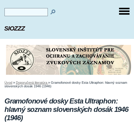
SIOZZZ
Úvod
»
Doporučená literatúra
»
Gramofonové dosky Esta Ultraphon: hlavný soznam
slovenských dosák 1946 (1946)
Gramofonové dosky Esta Ultraphon:
hlavný soznam slovenských dosák 1946
(1946)