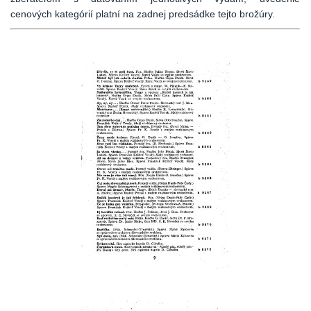
cenových kategórií platní na zadnej predsádke tejto brožúry.