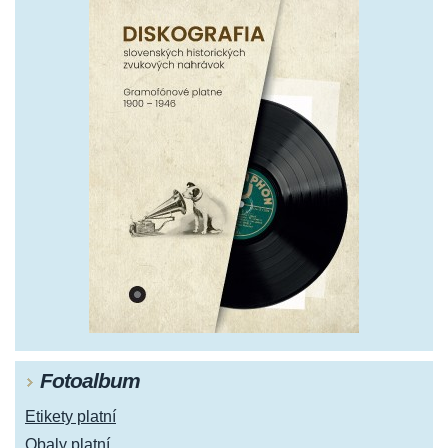
Fotoalbum
Etikety platní
Obaly platní