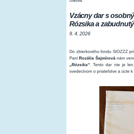
Doležela
Vzácny dar s osobn
Rózsika a zabudnutý
9. 4. 2026
Do zbierkového fondu SIOZZZ pri
Pani
Rozália Šajmírová
nám venov
„Rózsika“
. Tento dar nie je l
svedectvom o priateľstve a úcte k