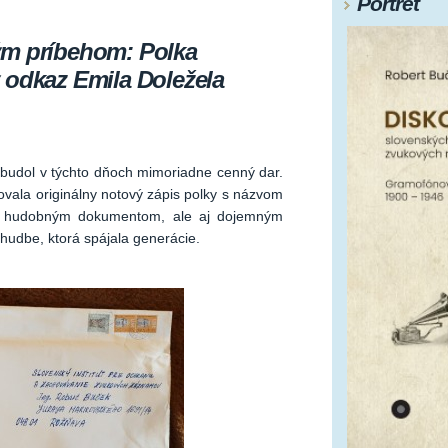
Portrét
ým príbehom: Polka
 odkaz Emila Doležela
budol v týchto dňoch mimoriadne cenný dar.
ala originálny notový zápis polky s názvom
en hudobným dokumentom, ale aj dojemným
 hudbe, ktorá spájala generácie.