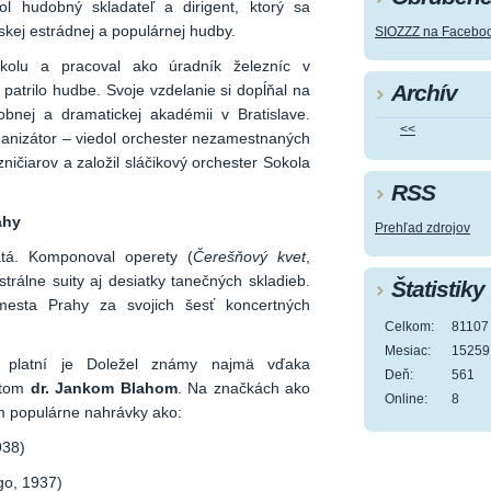
l hudobný skladateľ a dirigent, ktorý sa
skej estrádnej a populárnej hudby.
SIOZZZ na Facebo
kolu a pracoval ako úradník železníc v
Archív
 patrilo hudbe. Svoje vzdelanie si dopĺňal na
bnej a dramatickej akadémii v Bratislave.
<<
ganizátor – viedol orchester nezamestnaných
ničiarov a založil sláčikový orchester Sokola
RSS
ahy
Prehľad zdrojov
tá. Komponoval operety (
Čerešňový kvet
,
strálne suity aj desiatky tanečných skladieb.
Štatistiky
esta Prahy za svojich šesť koncertných
Celkom:
81107
Mesiac:
15259
h platní je Doležel známy najmä vďaka
Deň:
561
stom
dr. Jankom Blahom
. Na značkách ako
Online:
8
m populárne nahrávky ako:
938)
go, 1937)