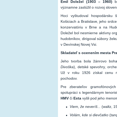
Emil Doležel (1903 – 1960)
bo
významne zaslúžil o rozvoj sloven
Hoci vyštudoval hospodársku š
Košiciach a Bratislave, jeho srdce
konzervatóriu v Brne a na Hudo
Doležel bol nesmierne aktívny or
hudobníkov, dirigoval súbory želez
v Devínskej Novej Vsi.
Skladateľ s ocenením mesta Pr
Jeho tvorba bola žánrovo boha
Divoška
), detské spevohry, orche
Už v roku 1926 získal cenu m
pochodov.
Pre zberateľov gramofónovýc
spolupráci s legendárnym tenori
HMV
či
Esta
vyšli pod jeho meno
Viem, že neveríš...
(waltz, 1
Volám, kde si dievčatko
(tan