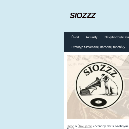
SIOZZZ
Úvod
Aktuality
Nevyhadzujte sta
Prototyp Slovenskej národnej fonotéky
Úvod
»
Ďakujeme
»
Vzácny dar s osobným 