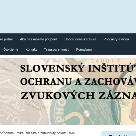
ré platne
Ako nás môžete podporiť
Doporučená literatúra
Podcasty a videá
Ďakujeme
Kontakt
Transparentnosť
Fotoalbum
príbehom: Polka Rózsika a zabudnutý odkaz Emila