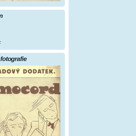
m
y
fotografie