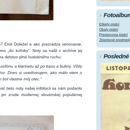
Fotoalbu
Etikety platní
Obaly platní
Predajcovia platní
Zbierkové predmet
7 Emil Doležel a ako prezrádza venovanie,
amo „do kolísky“. Noty sa našli v archíve jej
Posledné 
na detstvo plné hudobného ruchu:
xofónu a klarinetu až po basu a bubny. Vždy
tov. Dnes si uvedomujem, ako málo viem o
bol vlastne môj otec.“
ť tieto noty našej inštitúcii sa nám podarilo
l pri zrode modernej slovenskej populárnej