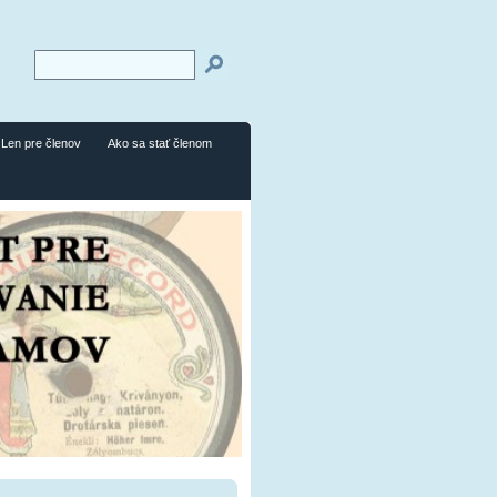
Len pre členov
Ako sa stať členom