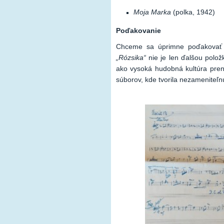
Moja Marka
(polka, 1942)
Poďakovanie
Chceme sa úprimne poďakovať
„Rózsika“
nie je len ďalšou polož
ako vysoká hudobná kultúra pren
súborov, kde tvorila nezameniteľn