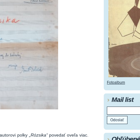
Fotoalbum
Mail list
utorovi polky
„Rózsika“
povedať oveľa viac.
Obľúbené