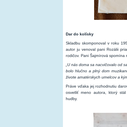
Dar do kolísky
Skladbu skomponoval v roku 195
autor ju venoval pani Rozálii pri
rodičov. Pani Šajmírová spomína 
„U nás doma sa nacvičovalo od sa
bolo hlučno a plný dom muzikan
živote amatérskych umelcov a kým 
Práve vďaka jej rozhodnutiu darova
osvetliť meno autora, ktorý stá
hudby.