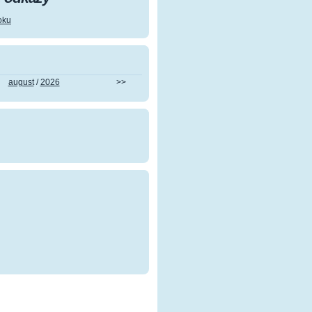
oku
august
/
2026
>>