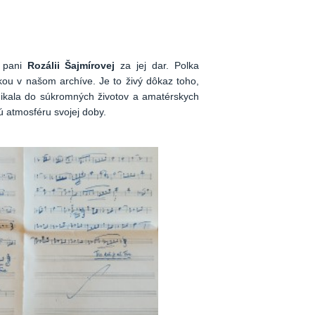
 pani
Rozálii Šajmírovej
za jej dar. Polka
kou v našom archíve. Je to živý dôkaz toho,
ikala do súkromných životov a amatérskych
ú atmosféru svojej doby.