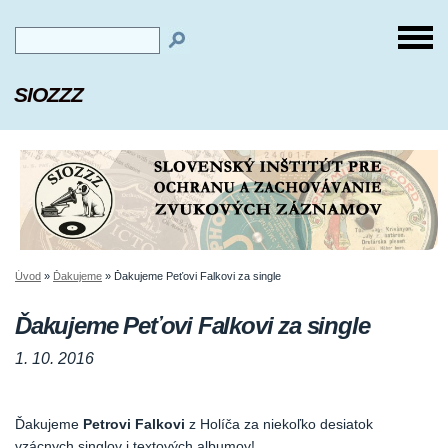
SIOZZZ
Úvod
»
Ďakujeme
»
Ďakujeme Peťovi Falkovi za single
Ďakujeme Peťovi Falkovi za single
1. 10. 2016
Ďakujeme
Petrovi Falkovi
z Holíča za niekoľko desiatok
vzácnych singlov i textových albumov!