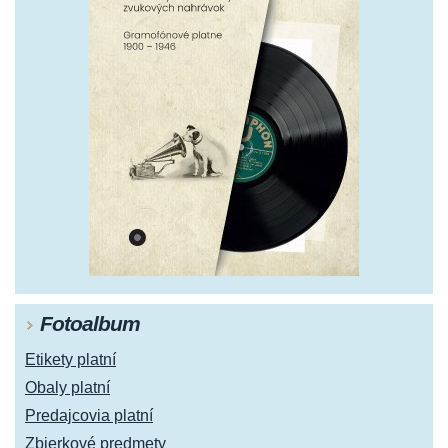
Fotoalbum
Etikety platní
Obaly platní
Predajcovia platní
Zbierkové predmety