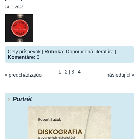
14. 1. 2026
Celý príspevok
|
Rubrika:
Doporučená literatúra
|
Komentáre:
0
1
|
2
|
3
|
4
« predchádzajúci
následující »
Portrét